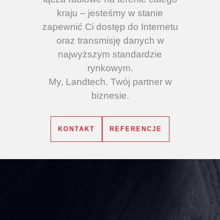
kraju – jesteśmy w stanie
zapewnić Ci dostęp do Internetu
oraz transmisję danych w
najwyższym standardzie
rynkowym.
My, Landtech. Twój partner w
biznesie.
KONTAKT
REFERENCJE