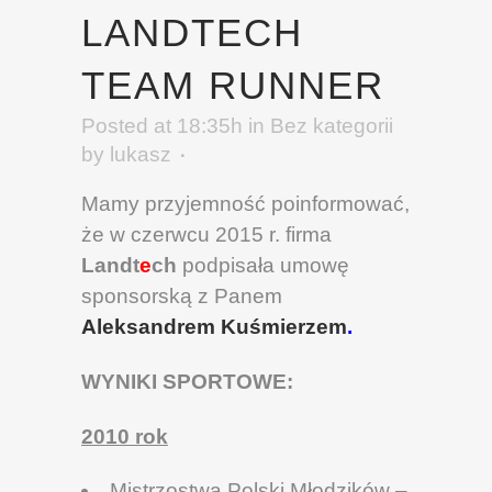
LANDTECH
TEAM RUNNER
Posted at 18:35h
in
Bez kategorii
by
lukasz
Mamy przyjemność poinformować,
że w czerwcu 2015 r. firma
Landt
e
ch
podpisała umowę
sponsorską z Panem
Aleksandrem Kuśmierzem
.
WYNIKI SPORTOWE:
2010 rok
Mistrzostwa Polski Młodzików –