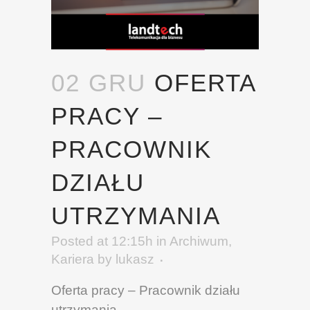
02 GRU
OFERTA
PRACY –
PRACOWNIK
DZIAŁU
UTRZYMANIA
Posted at 12:15h
in
Archiwum
,
Kariera
by
lukasz
Oferta pracy – Pracownik działu
utrzymania