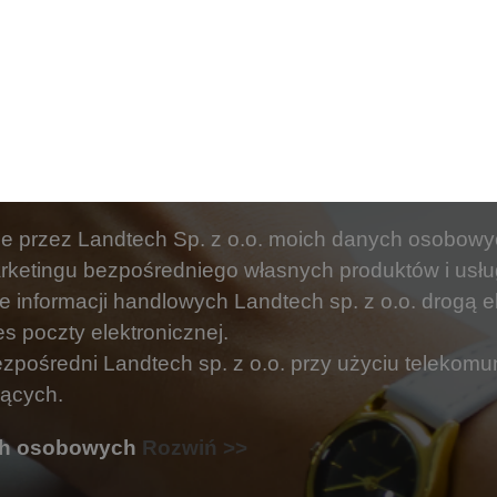
e przez Landtech Sp. z o.o. moich danych osobow
arketingu bezpośredniego własnych produktów i usłu
informacji handlowych Landtech sp. z o.o. drogą e
s poczty elektronicznej.
pośredni Landtech sp. z o.o. przy użyciu telekom
ących.
ych osobowych
Rozwiń >>