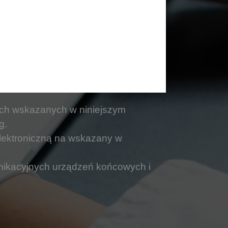
ych wskazanych w niniejszym
g.
lektroniczną na wskazany w
unikacyjnych urządzeń końcowych i