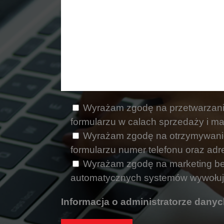
Wyrażam zgodę na przetwarzani
formularzu w calach sprzedaży i m
Wyrażam zgodę na otrzymywanie 
formularzu numer telefonu oraz adre
Wyrażam zgodę na marketing bez
automatycznych systemów wywołuj
Informacja o administratorze dan