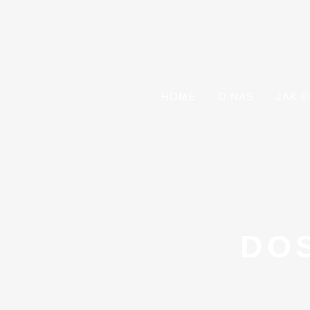
HOME
O NAS
JAK 
DO