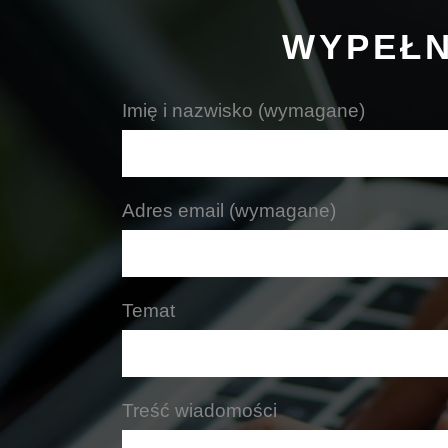
WYPEŁN
Imię i nazwisko (wymagane)
Adres email (wymagane)
Temat
Treść wiadomości