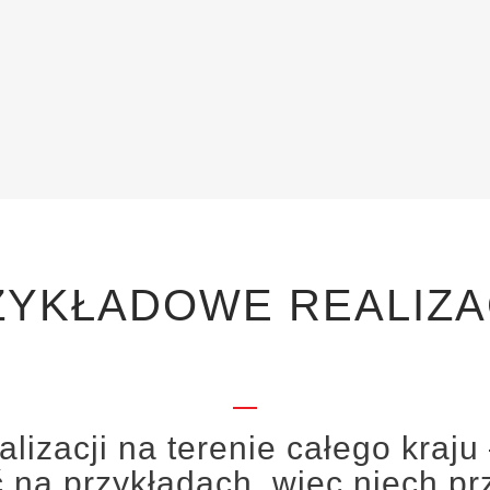
ZYKŁADOWE REALIZA
izacji na terenie całego kraju
ć na przykładach, więc niech p