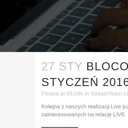
27 STY
BLOCO 
STYCZEŃ 2016
Posted at 09:29h
in
StreamTeam Liv
Kolejna z naszych realizacji Live 
zainteresowanych na relację LIVE