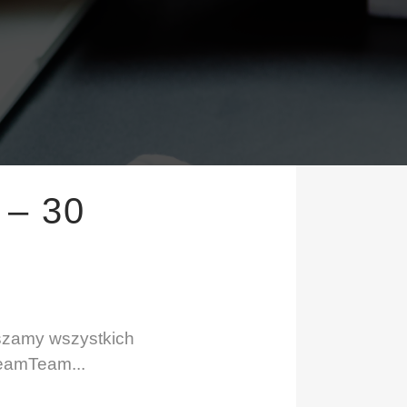
– 30
aszamy wszystkich
reamTeam...