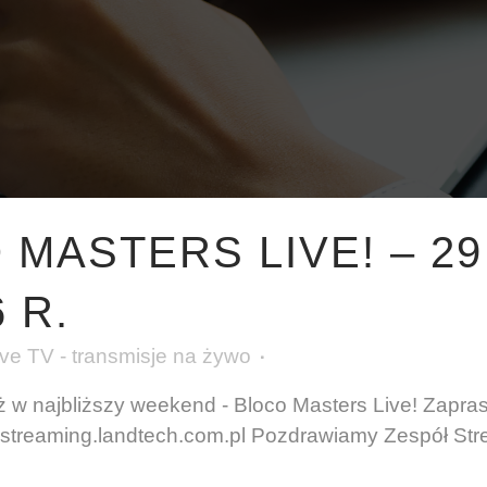
MASTERS LIVE! – 29 
 R.
e TV - transmisje na żywo
już w najbliższy weekend - Bloco Masters Live! Zapr
 streaming.landtech.com.pl Pozdrawiamy Zespół St