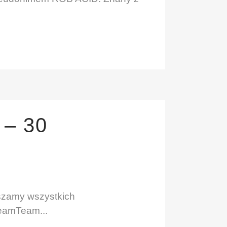
– 30
aszamy wszystkich
reamTeam...