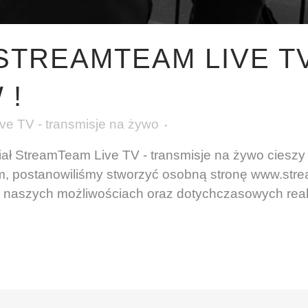
 STREAMTEAM LIVE T
 !
e TV - transmisje na żywo
iał StreamTeam Live TV - transmisje na żywo ciesz
, postanowiliśmy stworzyć osobną stronę www.strea
 naszych możliwościach oraz dotychczasowych reali