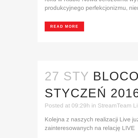
produkcyjnego perfekcjonizmu, nie
READ MORE
27 STY
BLOCO 
STYCZEŃ 2016
Posted at 09:29h
in
StreamTeam Liv
Kolejna z naszych realizacji Live 
zainteresowanych na relację LIVE