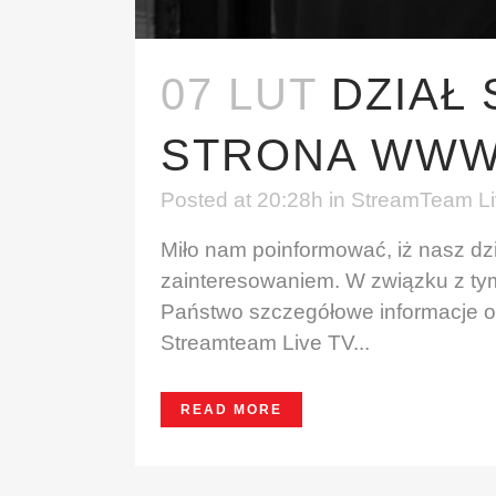
07 LUT
DZIAŁ
STRONA WWW
Posted at 20:28h
in
StreamTeam Liv
Miło nam poinformować, iż nasz dz
zainteresowaniem. W związku z tym
Państwo szczegółowe informacje o
Streamteam Live TV...
READ MORE