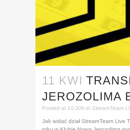
11 KWI
TRANS
JEROZOLIMA 
Posted at 10:30h
in
StreamTeam Liv
Jak widać dział StreamTeam Live TV 
roku w Klubie Nowa Jerozolima w