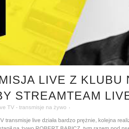
MISJA LIVE Z KLUBU
BY STREAMTEAM LIV
e TV - transmisje na żywo
transmisje live działa bardzo prężnie, kolejna reali
ystąpił na żywo ROBERT BABICZ, tym razem pod 