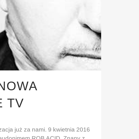
 NOWA
E TV
zacja już za nami. 9 kwietnia 2016
pseudonimem ROB ACID. Znany z