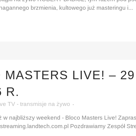
nagannego brzmienia, kultowego już masteringu i...
MASTERS LIVE! – 29 
 R.
e TV - transmisje na żywo
już w najbliższy weekend - Bloco Masters Live! Zapr
 streaming.landtech.com.pl Pozdrawiamy Zespół St