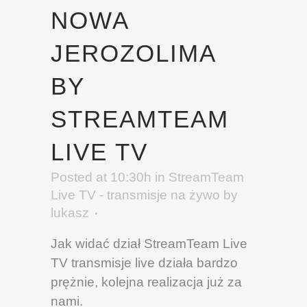
NOWA
JEROZOLIMA
BY
STREAMTEAM
LIVE TV
Posted at 10:30h
in
StreamTeam
Live TV - transmisje na żywo
by
lukasz
Jak widać dział StreamTeam Live
TV transmisje live działa bardzo
prężnie, kolejna realizacja już za
nami.