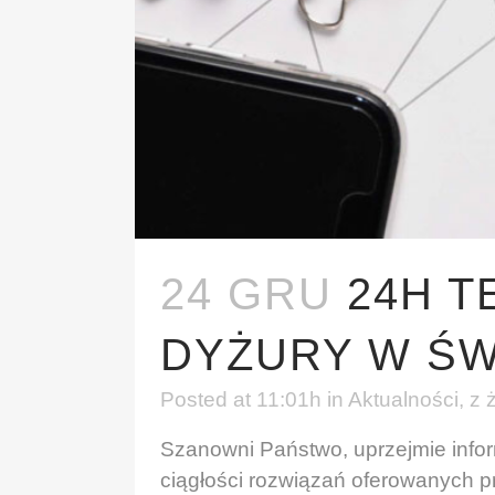
24 GRU
24H 
DYŻURY W ŚW
Posted at 11:01h
in
Aktualności
,
z 
Szanowni Państwo, uprzejmie info
ciągłości rozwiązań oferowanych 