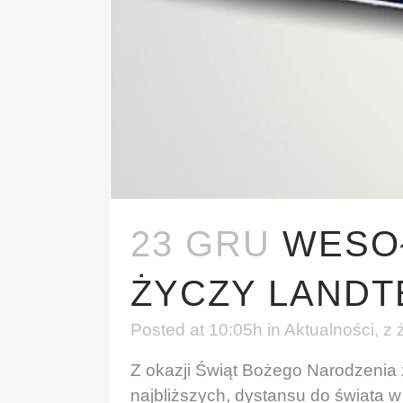
23 GRU
WESO
ŻYCZY LANDT
Posted at 10:05h
in
Aktualności
,
z 
Z okazji Świąt Bożego Narodzenia
najbliższych, dystansu do świata 