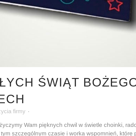
ŁYCH ŚWIĄT BOŻEGO
ECH
życia firmy
 życzymy Wam pięknych chwil w świetle choinki, r
w tym szczególnym czasie i worka wspomnień, które