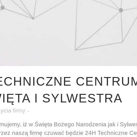
TECHNICZNE CENTRU
IĘTA I SYLWESTRA
życia firmy
rmujemy, iż w Święta Bożego Narodzenia jak i Sylw
przez naszą firmę czuwać będzie 24H Techniczne C