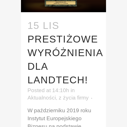
15 LIS
PRESTIŻOWE
WYRÓŻNIENIA
DLA
LANDTECH!
Posted at 14:10h
in
Aktualności
,
z życia firmy
W październiku 2019 roku
Instytut Europejskiego
Biznesu na podstawie