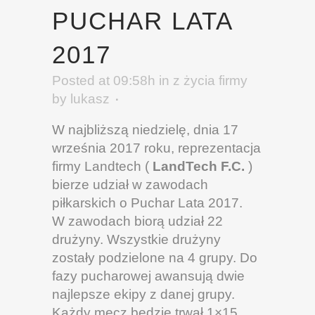
PUCHAR LATA
2017
Posted at 09:58h
in
z życia firmy
by
lukasz
W najbliższą niedzielę, dnia 17
września 2017 roku, reprezentacja
firmy Landtech (
LandTech F.C.
)
bierze udział w zawodach
piłkarskich o Puchar Lata 2017.
W zawodach biorą udział 22
drużyny. Wszystkie drużyny
zostały podzielone na 4 grupy. Do
fazy pucharowej awansują dwie
najlepsze ekipy z danej grupy.
Każdy mecz będzie trwał 1×15